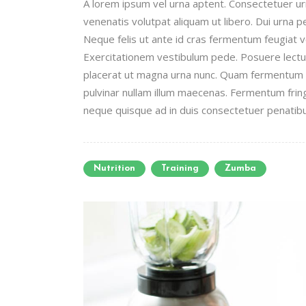
A lorem ipsum vel urna aptent. Consectetuer 
venenatis volutpat aliquam ut libero. Dui urna 
Neque felis ut ante id cras fermentum feugiat
Exercitationem vestibulum pede. Posuere lectus 
placerat ut magna urna nunc. Quam fermentum n
pulvinar nullam illum maecenas. Fermentum fring
neque quisque ad in duis consectetuer penatibus
Nutrition
Training
Zumba