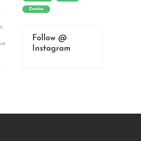
Zumba
.
nt
Follow @
que
Instagram